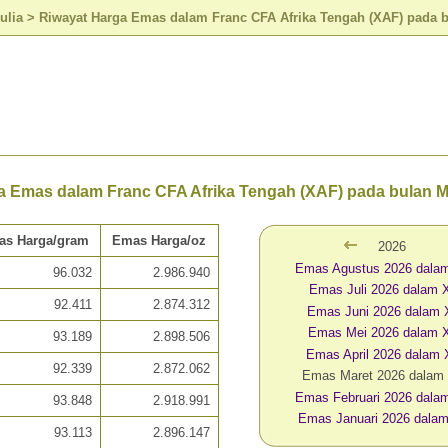
ulia
>
Riwayat Harga Emas dalam Franc CFA Afrika Tengah (XAF) pada b
a Emas dalam Franc CFA Afrika Tengah (XAF) pada bulan M
as Harga/gram
Emas Harga/oz
2026
Emas Agustus 2026 dala
96.032
2.986.940
Emas Juli 2026 dalam
92.411
2.874.312
Emas Juni 2026 dalam
Emas Mei 2026 dalam 
93.189
2.898.506
Emas April 2026 dalam
92.339
2.872.062
Emas Maret 2026 dalam
Emas Februari 2026 dal
93.848
2.918.991
Emas Januari 2026 dala
93.113
2.896.147