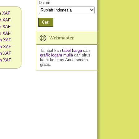
Dalam
am XAF
am XAF
Cari
am XAF
am XAF
Webmaster
am XAF
am XAF
Tambahkan
tabel harga
dan
am XAF
grafik logam mulia
dari situs
kami ke situs Anda secara
am XAF
gratis.