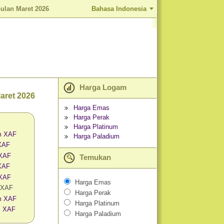
ulan Maret 2026
Bahasa Indonesia
Harga Logam
aret 2026
Harga Emas
Harga Perak
Harga Platinum
m XAF
Harga Paladium
 XAF
 XAF
Temukan
XAF
 XAF
Harga Emas
 XAF
Harga Perak
am XAF
Harga Platinum
m XAF
Harga Paladium