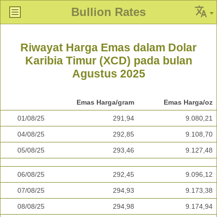
Bullion Rates
Riwayat Harga Emas dalam Dolar
Karibia Timur (XCD) pada bulan
Agustus 2025
Emas Harga/gram
Emas Harga/oz
01/08/25
291,94
9.080,21
04/08/25
292,85
9.108,70
05/08/25
293,46
9.127,48
06/08/25
292,45
9.096,12
07/08/25
294,93
9.173,38
08/08/25
294,98
9.174,94