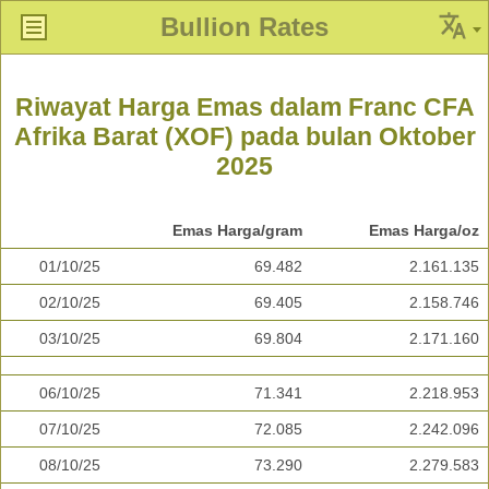
Bullion Rates
Riwayat Harga Emas dalam Franc CFA
Afrika Barat (XOF) pada bulan Oktober
2025
Emas Harga/gram
Emas Harga/oz
01/10/25
69.482
2.161.135
02/10/25
69.405
2.158.746
03/10/25
69.804
2.171.160
06/10/25
71.341
2.218.953
07/10/25
72.085
2.242.096
08/10/25
73.290
2.279.583