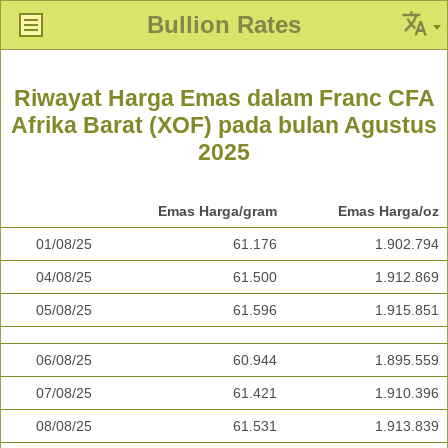
Bullion Rates
Riwayat Harga Emas dalam Franc CFA
Afrika Barat (XOF) pada bulan Agustus
2025
Emas Harga/gram
Emas Harga/oz
01/08/25
61.176
1.902.794
04/08/25
61.500
1.912.869
05/08/25
61.596
1.915.851
06/08/25
60.944
1.895.559
07/08/25
61.421
1.910.396
08/08/25
61.531
1.913.839