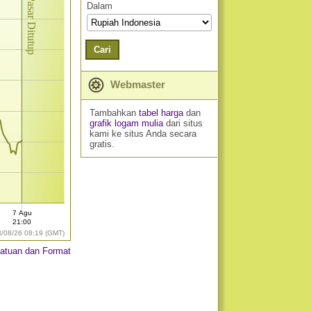
Pasar Ditutup
Dalam
Cari
Webmaster
Tambahkan
tabel harga
dan
grafik logam mulia
dari situs
kami ke situs Anda secara
gratis.
7 Agu
21:00
8/08/26 08:19 (GMT)
atuan dan Format