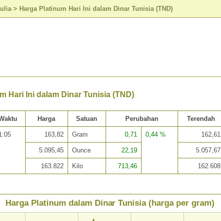
ulia
>
Harga Platinum Hari Ini dalam Dinar Tunisia (TND)
m Hari Ini dalam Dinar Tunisia (TND)
Waktu
Harga
Satuan
Perubahan
Terendah
1:05
163,82
Gram
0,71
0,44 %
162,61
5.095,45
Ounce
22,19
5.057,67
163.822
Kilo
713,46
162.608
Harga Platinum dalam Dinar Tunisia (harga per gram)