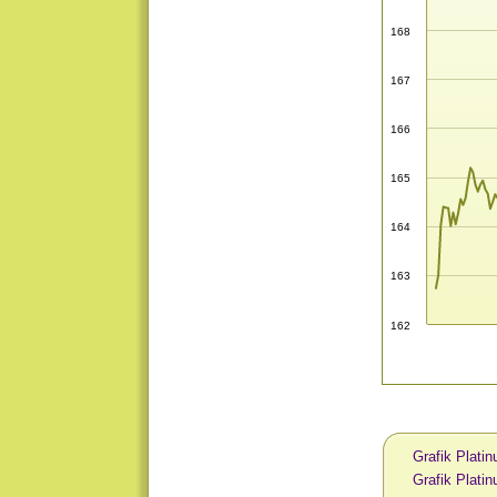
168
167
166
165
164
163
162
Grafik Plati
Grafik Plati