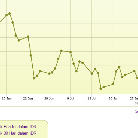
15 Jun
22 Jun
29 Jun
6 Jul
13 Jul
20 Jul
27 Ju
0
S
k Hari Ini dalam IDR
ak 30 Hari dalam IDR