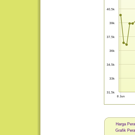
40,5k
39k
37,5k
36k
34,5k
33k
31,5k
8 Jun
Harga Pera
Grafik Per