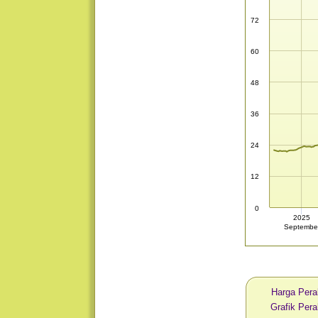
72
60
48
36
24
12
0
2025
Septembe
Harga Pera
Grafik Per