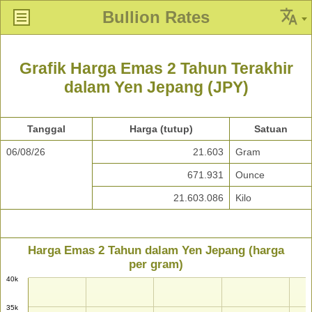
Bullion Rates
Grafik Harga Emas 2 Tahun Terakhir
dalam Yen Jepang (JPY)
Tanggal
Harga (tutup)
Satuan
06/08/26
21.603
Gram
671.931
Ounce
21.603.086
Kilo
Harga Emas 2 Tahun dalam Yen Jepang (harga
per gram)
40k
35k